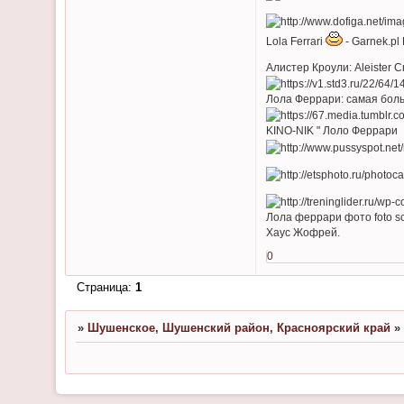
Lola Ferrari
- Garnek.pl
Алистер Кроули: Aleister
Лола Феррари: самая бол
KINO-NIK " Лоло Феррари
Лола феррари фото foto sc
Хаус Жофрей.
0
Страница:
1
»
Шушенское, Шушенский район, Красноярский край
»