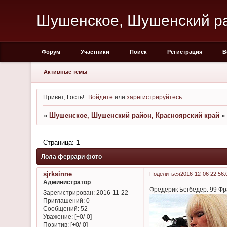
Шушенское, Шушенский ра
Форум
Участники
Поиск
Регистрация
В
Активные темы
Привет, Гость!
Войдите
или
зарегистрируйтесь
.
»
Шушенское, Шушенский район, Красноярский край
»
Страница:
1
Лола феррари фото
sjrksinne
Поделиться
2016-12-06 22:56:
Администратор
Фредерик Бегбедер. 99 Фра
Зарегистрирован
: 2016-11-22
Приглашений:
0
Сообщений:
52
Уважение:
[+0/-0]
Позитив:
[+0/-0]