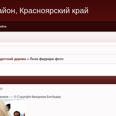
йон, Красноярский край
ойти
детский дерева
»
Лола феррари фото
03
нков----- © Copyright Фредерик Бегбедер.