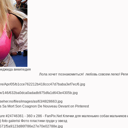
риджида википедия
Лола хочет познакомиться! любовь совсем легко! Рег
rès Sa Mort Son Coagnon De Nouveau Devant on Pinterest
Picture #24746361 - 360 x 286 - FanPix.Net Клички для маленьких собак мальчико
 foto galerisi Фото пластики груди у звезд