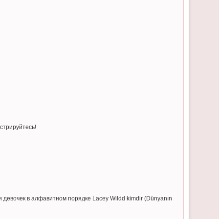
истрируйтесь!
в и девочек в алфавитном порядке Lacey Wildd kimdir (Dünyanın