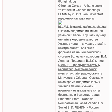
Сборная Союза - А было время
текст песни Chance meetings -
LENIN by inObrAS on DeviantArt
гордиенко наталья минус
Скачать владимир ильич ленин
ульянов 3 песни, слушать музыку
онлайн в хорошем качестве
Ульянов ленин - слушать онлайн,
быстро скачать без смс в 3
формате на нашей поисковой
системе Болезнь и похороны В.И.
Ленина - Традиция
В.И.Ульянов
(Ленин) - Прослушать музыку
бесплатно, быстрый поиск
музыки, онлайн радио, cкачать
Минусовки / Сборная Союза / А
было время Владимир Ильич
Ульянов Ленин - скачать 3
новинки и музыкальные хиты
бесплатно и без регистрации
Smartfren Store - Rahasia
Pembalsaman Jasad Pendiri Uni
Soviet В. И. ЛЕНИН. - Россия
сегодня - конспирология,