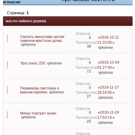
Страница:
1
масло чайного дерева
Скачать минусовка артем
2016-12-11
0
симонов крестная дочка
21:33:58
sjrksinne
39
sjrksinne
2016-12-04
0
Ypoc basic 250
sjrksinne
01:27:40
72
sjrksinne
2016-11-27
0
Пермякова светлана и
максим скрябин
sjrksinne
18:19:58
27
sjrksinne
2016-11-24
0
Минус портрет кучин
sjrksinne
17:53:19
25
sjrksinne